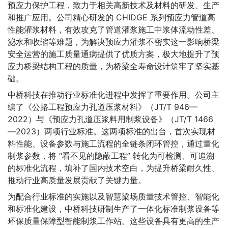
预应力保护工程，致力于相关高新技术及材料的研发、生产
和推广应用。公司精心研发的 CHIDGE 系列预应力管道高
性能灌浆材料，有效攻克了管道灌浆施工中浆体流动性差、
泌水和收缩等难题，为解决预应力灌浆不密实这一影响桥梁
安全运营的施工质量通病提供了优质方案，极大地提升了预
应力桥梁结构工程的质量，为桥梁全寿命设计筑牢了坚实基
础。
中桥科技在推动行业标准化进程中发挥了重要作用。公司主
编了《公路工程预应力孔道压浆材料》（JT/T 946—
2022）与《预应力孔道压浆料用制浆设备》（JT/T 1466
—2023）两项行业标准。这两项标准的出台，首次实现材
料性能、设备参数与施工流程的全链条闭环管控，通过量化
制浆参数，将 “看不见的隐蔽工程” 转化为可检测、可追溯
的标准化流程，填补了国内技术空白，为提升桥梁耐久性、
推动行业高质量发展贡献了关键力量。
为配合行业标准的实施以及智慧梁场质量技术管控、智能化
和标准化建设，中桥科技研制生产了一体化标准制浆设备等
环保质量保障型智能制浆工作站。这些设备具有更高的生产