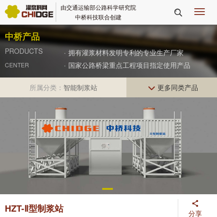
由交通运输部公路科学研究院
切

中桥科技联合创建
换
导
中桥产品
航
PRODUCTS
·
拥有灌浆材料发明专利的专业生产厂家
·
国家公路桥梁重点工程项目指定使用产品
CENTER
所属分类：
智能制浆站
更多同类产品


HZT-Ⅱ型制浆站
分享