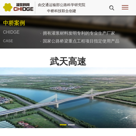
由交通运输部公路科学研究院
切

中桥科技联合创建
换
导
中桥案例
航
CHIDGE
·
拥有灌浆材料发明专利的专业生产厂家
·
国家公路桥梁重点工程项目指定使用产品
CASE
武天高速