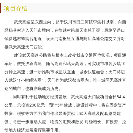
项目介绍
武天高速呈东西走向，起于汉川市田二河镇李集村以南，向西
经杨巷村进入天门市境内，在徐越村跨越天南总干渠，最终至岳口
镇徐越村蜂窝台附近，设天门南枢纽互通与随岳高速公路交叉并对
接武天高速天门西段。
建设武天高速公路将从根本上改变我市交通区位状况，项目通
车后，依托沪蓉高速、随岳高速和武天高速，可实现市域各乡镇10
分钟上高速，进一步推动市域互联互通、城乡快速融合；天门将迈
入武汉“1小时经济圈”，天门作为武汉都市圈内，唯一城区无高速直
达的城市，也将彻底成为历史。
同时有利于拉动地方经济发展，武天高速天门段项目全长84.4
公里，总投资200亿元，预计5年建成，建设过程中，将在固定资产
投资、税收等方面为我市作出显著贡献；武天高速及配套路网建
设，将进一步推动人流、物流的汇聚和散发,对稳增长、扩投资、拉
动地方经济发展发挥重要作用。