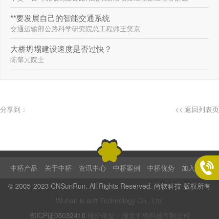
**要发展自己的智能交通系统
交通运输部公路科学研究院总工程师王笑京
大桥坍塌建设速度是否过快？
陈肇元院士
分享到：
<< 返回列表页

中桥产品
关于中桥
资讯中心
中桥案例
中桥优势
加入我们
© 2005-2023 CNSunRun. All Rights Reserved. 尚软科技 版权所有
Wuhan is soft Technology Co., Ltd.
鄂ICP证05032410
维护单位：湖北中桥科技有限公司